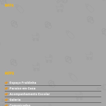
MAPA
MENU
Espaço Fraldinha
Paraíso em Casa
Acompanhamento Escolar
Galeria
Comunicados