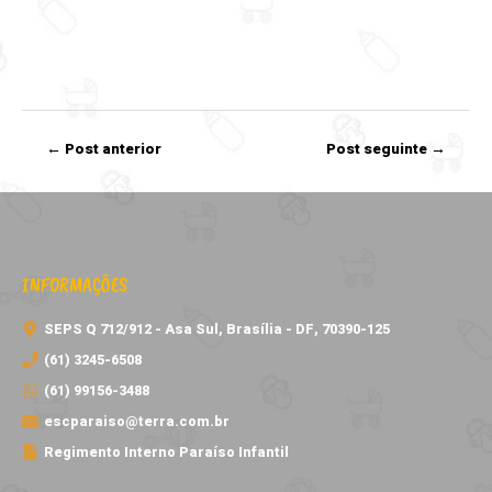
Navegação
←
Post anterior
Post seguinte
→
de
Post
INFORMAÇÕES
SEPS Q 712/912 - Asa Sul, Brasília - DF, 70390-125
(61) 3245-6508
(61) 99156-3488
escparaiso@terra.com.br
Regimento Interno Paraíso Infantil