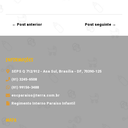
Navegação
←
Post anterior
Post seguinte
→
de
Post
INFORMAÇÕES
SEPS Q 712/912 - Asa Sul, Brasília - DF, 70390-125
(61) 3245-6508
(61) 99156-3488
escparaiso@terra.com.br
Regimento Interno Paraíso Infantil
MAPA