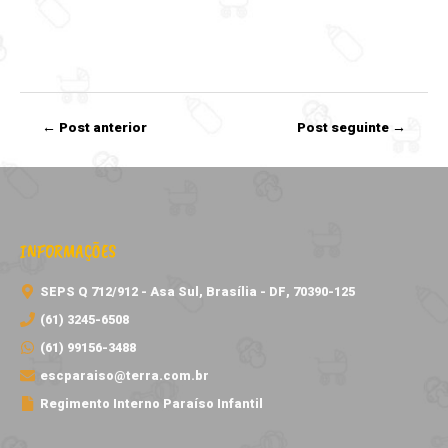
Navegação
←
Post anterior
Post seguinte
→
de
Post
INFORMAÇÕES
SEPS Q 712/912 - Asa Sul, Brasília - DF, 70390-125
(61) 3245-6508
(61) 99156-3488
escparaiso@terra.com.br
Regimento Interno Paraíso Infantil