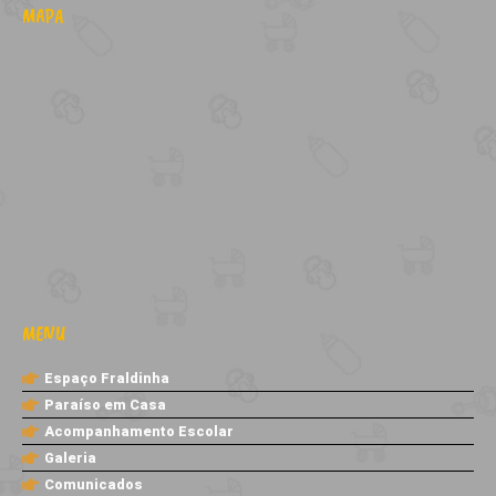
MAPA
MENU
Espaço Fraldinha
Paraíso em Casa
Acompanhamento Escolar
Galeria
Comunicados